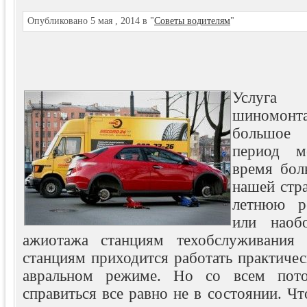
Опубликовано 5 мая , 2014 в "
Советы водителям
"
Услуг
шиномон
большое 
период м
время бол
нашей стр
летнюю р
или наобо
ажиотажа станциям техобслуживания
станциям приходится работать практичес
авральном режиме. Но со всем пото
справиться все равно не в состоянии.
Чт