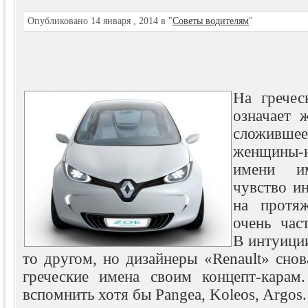
Опубликовано 14 января , 2014 в "
Советы водителям
"
На гречес
означает 
сложившее
женщины-н
имени и
чувство и
на протя
очень час
В интуиции
то другом, но дизайнеры «Renault» сно
греческие имена своим концепт-карам
вспомнить хотя бы Pangea, Koleos, Argos.