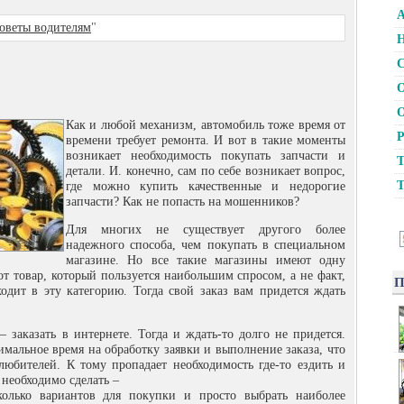
А
оветы водителям
"
Н
С
О
О
Как и любой механизм, автомобиль тоже время от
Р
времени требует ремонта. И вот в такие моменты
возникает необходимость покупать запчасти и
Т
детали. И. конечно, сам по себе возникает вопрос,
Т
где можно купить качественные и
недорогие
запчасти? Как не попасть на мошенников?
Для многих не существует другого более
надежного способа, чем покупать в специальном
магазине. Но все такие магазины имеют одну
т товар, который пользуется наибольшим спросом, а не факт,
П
ходит в эту категорию. Тогда свой заказ вам придется ждать
 заказать в интернете. Тогда и ждать-то долго не придется.
мальное время на обработку заявки и выполнение заказа, что
любителей. К тому пропадает необходимость где-то ездить и
 необходимо сделать –
олько вариантов для покупки и просто выбрать наиболее