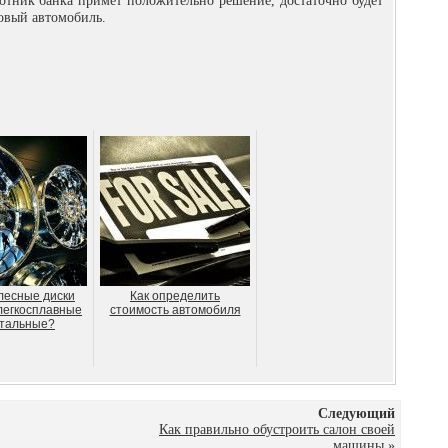
ботник банка примет положительно решение, достаточно будет
овый автомобиль.
лесные диски
Как определить
легкосплавные
стоимость автомобиля
стальные?
Следующий
Как правильно обустроить салон своей
машины
»