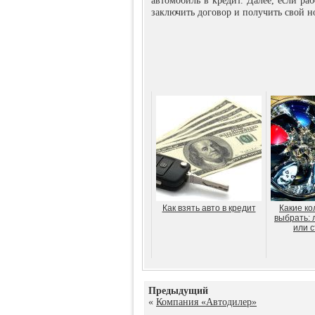
автомобиль в кредит. Далее, если ра
заключить договор и получить свой н
Как взять авто в кредит
Какие ко
выбрать: 
или 
Предыдущий
«
Компания «Автодилер»