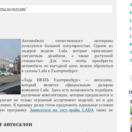
А
еты водителям
"
Н
С
О
О
Автомобили отечественного автопрома
Р
пользуются большой популярностью. Одним из
лидеров модели Lada, которые привлекают
Т
элегантным дизайном, а также доступной
Т
стоимостью. Для того чтобы приобрести
автомобиль по выгодной цене, можно обратиться
в салоны Lada в Екатеринбурге.
«Лада ИЮЛЬ Екатеринбург» — автосалон,
который является официальным дилером
компании Lada. Здесь есть возможность подобрать
П
различные комплектации, которые предлагаются и
длагает не только огромный ассортимент моделей, но и для
словия. К примеру дилер готов предложить идеальные условия
ную программу.
Записаться на тест-драйв LADA
также не
т автосалон