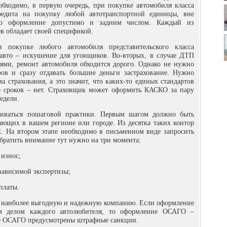
ходимо, в первую очередь, при покупке автомобиля класса
редита на покупку любой автотранспортной единицы, вне
Его оформление допустимо и задним числом. Каждый из
в обладает своей спецификой.
покупке любого автомобиля представительского класса
 авто – искушение для угонщиков. Во-вторых, в случае ДТП
ями, ремонт автомобиля обходится дорого. Однако не нужно
ров и сразу отдавать большие деньги застрахование. Нужно
а страхования, а это значит, что каких-то единых стандартов
е сроков – нет. Страховщик может оформить КАСКО за пару
недели.
живаться пошаговой практики. Первым шагом должно быть
ающих в вашем регионе или городе. Из десятка таких контор
. На втором этапе необходимо в письменном виде запросить
ратить внимание тут нужно на три момента:
износ;
зависимой экспертизы;
платы.
ь наиболее выгодную и надежную компанию. Если оформление
м делом каждого автолюбителя, то оформление ОСАГО –
вие ОСАГО предусмотрены штрафные санкции.