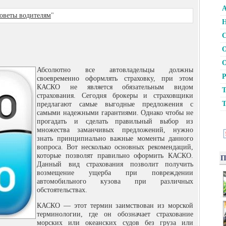
А
оветы водителям
"
Н
С
О
О
Абсолютно все автовладельцы должны
Р
своевременно оформлять страховку, при этом
КАСКО не является обязательным видом
Т
страхования. Сегодня брокеры и страховщики
Т
предлагают самые выгодные предложения
с
самыми надежными гарантиями. Однако чтобы не
прогадать и сделать правильный выбор из
множества заманчивых предложений, нужно
знать принципиально важные моменты данного
вопроса. Вот несколько основных рекомендаций,
которые позволят правильно оформить КАСКО.
П
Данный вид страхования позволит получить
возмещение ущерба при повреждении
автомобильного кузова при различных
обстоятельствах.
КАСКО — этот термин заимствован из морской
терминологии, где он обозначает страхование
морских или океанских судов без груза или