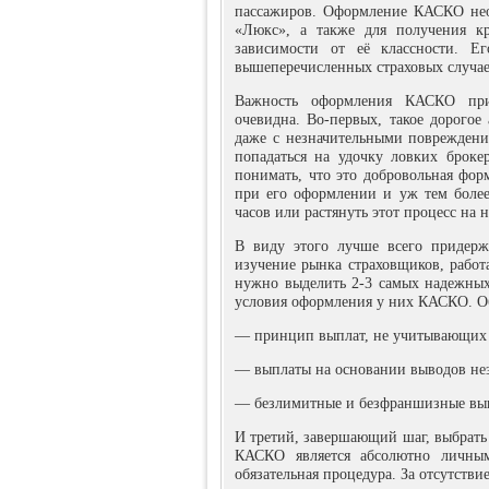
пассажиров. Оформление КАСКО необ
«Люкс», а также для получения к
зависимости от её классности. 
вышеперечисленных страховых случае
Важность оформления КАСКО при 
очевидна. Во-первых, такое дорогое
даже с незначительными повреждени
попадаться на удочку ловких броке
понимать, что это добровольная форм
при его оформлении и уж тем боле
часов или растянуть этот процесс на 
В виду этого лучше всего придер
изучение рынка страховщиков, работ
нужно выделить 2-3 самых надежных
условия оформления у них КАСКО. Об
— принцип выплат, не учитывающих 
— выплаты на основании выводов не
— безлимитные и безфраншизные вы
И третий, завершающий шаг, выбрат
КАСКО является абсолютно личны
обязательная процедура. За отсутст