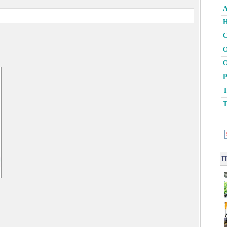
А
Н
С
О
О
Р
Т
Т
П