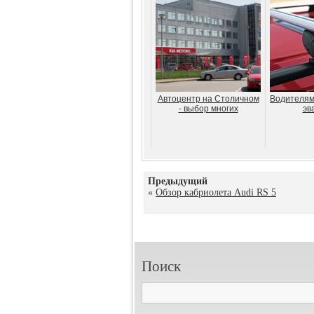
Автоцентр на Столичном
Водителям:
- выбор многих
эв
Предыдущий
«
Обзор кабриолета Audi RS 5
Поиск