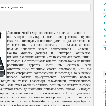
А
веты водителям
"
Н
С
О
О
Для того, чтобы хорошо сэкономить деньги на поиски и
Р
поштучную покупку ключей для ремонта, нужно
грамотно подобрать набор инструментов для
автомобиля.
Т
В багажнике каждого нормального владельца авто,
Т
помимо запасного колеса, огнетушителя и аптечки,
можно увидеть домкрат и некоторое количество
комбинированных ключей. Это незаменимые помощники
на трассе. Но этого иногда бывает недостаточно на наших
российских дорогах. Если вы считаете себя
ответственным хозяином своего автомобиля, или вы
часто совершаете долговременные переезды, то в вашем
П
наборе должно присутствовать достаточно больше
ввиду не только владельцы автомобилей отечественного
ок. Ведь будет очень неприятно, если вы не найдете в своем
на глухой трассе до прибытия бригады ремонтников. Выходит,
овременно, если имеется такая возможность. На сегодняшний
вашему вниманию огромный выбор инструмента высокого
я кейсах. На сайте favorit-tools.ru, вы сможете приобрести
ta, который будет отличным помощником для вас.