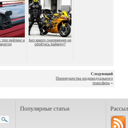
 про рейлинг и
Без какого снаряжения не
акуатор
обойтись байкеру?
Следующий
Преимущества индивидуального
трансфера
»
Популярные статьи
Рассыл