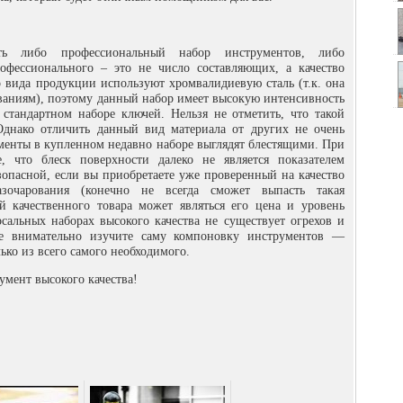
ть либо профессиональный набор инструментов, либо
офессионального – это не число составляющих, а качество
о вида продукции используют хромвалидиевую сталь (т.к. она
ованиям), поэтому данный набор имеет высокую интенсивность
о стандартном наборе ключей. Нельзя не отметить, что такой
Однако отличить данный вид материала от других не очень
рументы в купленном недавно наборе выглядят блестящими. При
, что блеск поверхности далеко не является показателем
зопасной, если вы приобретаете уже проверенный на качество
зочарования (конечно не всегда сможет выпасть такая
й качественного товара может являться его цена и уровень
сальных наборах высокого качества не существует огрехов и
 внимательно изучите саму компоновку инструментов —
ько из всего самого необходимого.
мент высокого качества!