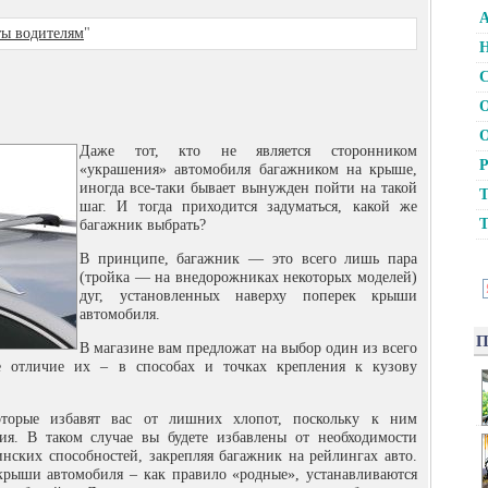
А
ты водителям
"
Н
С
О
О
Даже тот, кто не является сторонником
Р
«украшения» автомобиля багажником на крыше,
иногда все-таки бывает вынужден пойти на такой
Т
шаг. И тогда приходится задуматься, какой же
Т
багажник выбрать?
В принципе, багажник — это всего лишь пара
(тройка — на внедорожниках некоторых моделей)
дуг, установленных наверху поперек крыши
автомобиля.
П
В магазине вам предложат на выбор один из всего
е отличие их – в способах и точках крепления к кузову
оторые избавят вас от лишних хлопот, поскольку к ним
ия. В таком случае вы будете избавлены от необходимости
инских способностей, закрепляя багажник на рейлингах авто.
крыши автомобиля – как правило «родные», устанавливаются