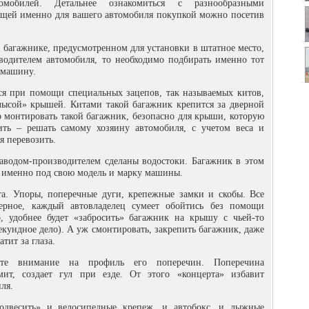
томобилей. Детальнее ознакомиться с разнообразными
ящей именно для вашего автомобиля покупкой можно посетив
 багажнике, предусмотренном для установки в штатное место,
водителем автомобиля, то необходимо подбирать именно тот
 машину.
ся при помощи специальных зацепов, так называемых китов,
лысой» крышей. Китами такой багажник крепится за дверной
о монтировать такой багажник, безопасно для крыши, которую
ить – решать самому хозяину автомобиля, с учетом веса и
я перевозить.
аводом-производителем сделаны водостоки. Багажник в этом
ь именно под свою модель и марку машины.
та. Упоры, поперечные дуги, крепежные замки и скобы. Все
ерное, каждый автовладелец сумеет обойтись без помощи
о, удобнее будет «забросить» багажник на крышу с чьей-то
кундное дело). А уж смонтировать, закрепить багажник, даже
атит за глаза.
те внимание на профиль его поперечин. Поперечина
ит, создает гул при езде. От этого «концерта» избавит
ля.
одвесить» и велосипедные крепеж, и автобокс, и лыжные