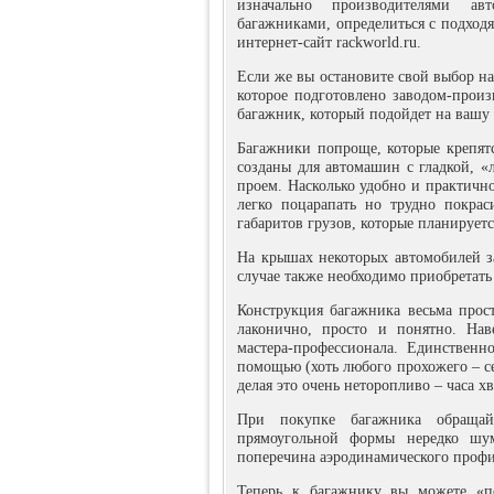
изначально производителями ав
багажниками, определиться с подход
интернет-сайт rackworld.ru.
Если же вы остановите свой выбор на
которое подготовлено заводом-произ
багажник, который подойдет на вашу
Багажники попроще, которые крепят
созданы для автомашин с гладкой, «
проем. Насколько удобно и практичн
легко поцарапать но трудно покрас
габаритов грузов, которые планируетс
На крышах некоторых автомобилей з
случае также необходимо приобретат
Конструкция багажника весьма прос
лаконично, просто и понятно. Нав
мастера-профессионала. Единственн
помощью (хоть любого прохожего – се
делая это очень неторопливо – часа хв
При покупке багажника обращай
прямоугольной формы нередко шум
поперечина аэродинамического профи
Теперь к багажнику вы можете «п