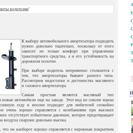
А
веты водителям
"
Н
С
О
О
К выбору автомобильного амортизатора подходить
Р
нужно довольно тщательно, поскольку от этого
зависит не только комфорт при управлении
Т
транспортного средства, а и его устойчивость на
Т
дорожном полотне.
При выборе водитель непременно столкнется с
тем, что амортизаторы бывают разного типа.
Рассмотрим недостатки и достоинства масляного
и газового амортизатора.
П
Самым простым является масляный тип
ы новые автомобили еще на заводе. Этот вид не совсем хорош
ессивную езду и вполне подходит для любителей спокойно
 не очень хорошо справляется с колебаниями при высоких
в них отсутствует избыточное давление, которое предотвращает
ра воздуха снаружи довольно высока.
м, что он наоборот хорошо справляется с неровным покрытием