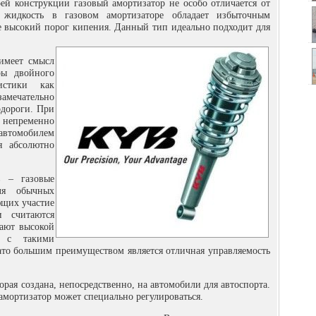
оей конструкции газовый амортизатор не особо отличается от
я жидкость в газовом амортизаторе обладает избыточным
ее высокий порог кипения. Данный тип идеально подходит для
имеет смысл
ры двойного
истики как
замечательно
одороги. При
непременно
 автомобилем
я абсолютно
в – газовые
ля обычных
щих участие
 считаются
дают высокой
е с такими
ато большим преимуществом является отличная управляемость
торая создана, непосредственно, на автомобили для автоспорта.
 амортизатор может специально регулироваться.