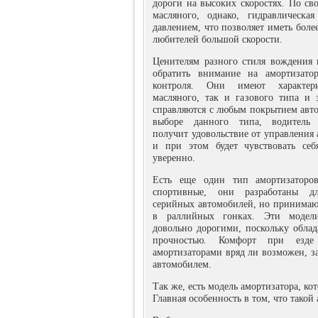
дороги на высоких скоростях. По св
масляного, однако, гидравлическа
давлением, что позволяет иметь бол
любителей большой скорости.
Ценителям разного стиля вождения 
обратить внимание на амортизато
контроля. Они имеют характер
масляного, так и газового типа и 
справляются с любым покрытием авт
выборе данного типа, водитель 
получит удовольствие от управления
и при этом будет чувствовать себ
уверенно.
Есть еще один тип амортизаторо
спортивные, они разработаны д
серийных автомобилей, но принимаю
в раллийных гонках. Эти модели
довольно дорогими, поскольку обла
прочностью. Комфорт при езд
амортизаторами вряд ли возможен, з
автомобилем.
Так же, есть модель амортизатора, ко
Главная особенность в том, что такой