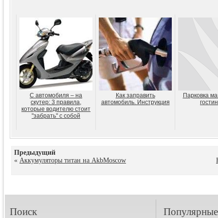
С автомобиля – на
Как заправить
Парковка ма
скутер: 3 правила,
автомобиль. Инструкция
гости
которые водителю стоит
"забрать" с собой
Предыдущий
«
Аккумуляторы титан на AkbMoscow
Поиск
Популярные 