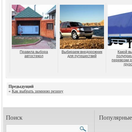
Правила выбора
Выбираем внедорожник
Какой в
автостекол
для путешествий
полуприц
перевозки 
груз
Предыдущий
«
Как выбрать зимнюю резину
Поиск
Популярные 