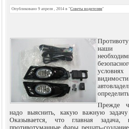
Опубликовано 9 апреля , 2014 в "
Советы водителям
"
Противо
наши 
необходи
безопасно
условия
видимо
автовладе
определить
Прежде ч
надо выяснить, какую важную задачу
Оказывается, что главная задача, 
противотуманные фары решать-создание