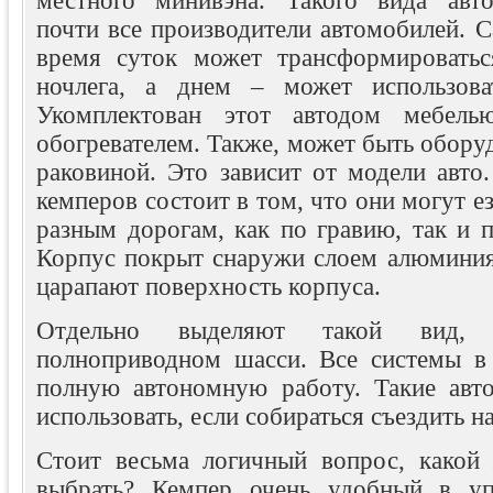
местного минивэна. Такого вида авт
почти все производители автомобилей. С
время суток может трансформироватьс
ночлега, а днем – может использоват
Укомплектован этот автодом мебелью
обогревателем. Также, может быть обору
раковиной. Это зависит от модели авто
кемперов состоит в том, что они могут е
разным дорогам, как по гравию, так и 
Корпус покрыт снаружи слоем алюминия,
царапают поверхность корпуса.
Отдельно выделяют такой вид,
полноприводном шасси. Все системы в
полную автономную работу. Такие авт
использовать, если собираться съездить н
Стоит весьма логичный вопрос, какой
выбрать? Кемпер очень удобный в уп