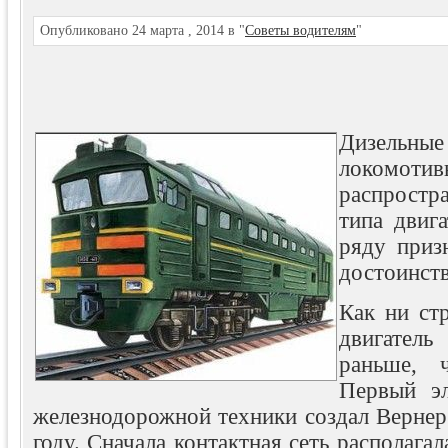
Опубликовано 24 марта , 2014 в "
Советы водителям
"
Дизельны
локомоти
распрост
типа двиг
ряду приз
достоинств
Как ни ст
двигател
раньше,
Первый эл
железнодорожной техники создал Вернер
году. Сначала контактная сеть располага