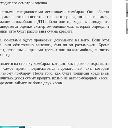
ходит его осмотр и оценка.
пытными специалистами-механиками ломбарда. Они обратят
арактеристики, состояние салона и кузова, но и на те факты,
дание автомобиля в ДТП. Если они приходят к выводу, что
одвергается оценке экспертом-оценщиком, который определит
нки авто будет рассчитана сумма кредита.
, юристами будут проверены документы на него. Если этот
, они обязательно выяснять, был ли он растаможен. Кроме
сы, связанные с правами третьих лиц на автомобиль, значится
 и т.д.
щается на стоянку ломбарда, которая, как правило, охраняется
 самое время подписывается передаточный акт, который
ильному ломбарду. После того, как будет подписан кредитный
ичитающуюся сумму кредита прямо из автоломбардной кассы.
ремени займут не более двух часов.