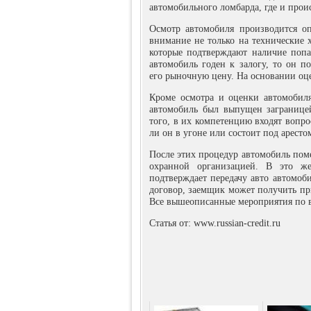
автомобильного ломбарда, где и проис
Осмотр автомобиля производится о
внимание не только на технические х
которые подтверждают наличие попа
автомобиль годен к залогу, то он п
его рыночную цену. На основании оце
Кроме осмотра и оценки автомобиля
автомобиль был выпущен заграницей
того, в их компетенцию входят вопро
ли он в угоне или состоит под арестом
После этих процедур автомобиль поме
охранной организацией. В это же
подтверждает передачу авто автомоб
договор, заемщик может получить пр
Все вышеописанные мероприятия по в
Статья от: www.russian-credit.ru