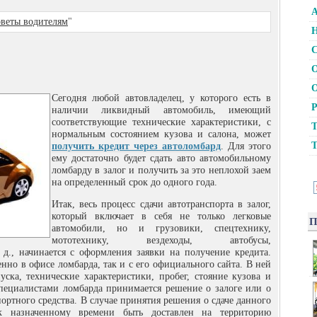
А
веты водителям
"
Н
С
О
О
Сегодня любой автовладелец, у которого есть в
Р
наличии ликвидный автомобиль, имеющий
соответствующие технические характеристики, с
Т
нормальным состоянием кузова и салона
, может
Т
получить кредит через автоломбард
. Для этого
ему достаточно будет сдать авто автомобильному
ломбарду в залог и получить за это неплохой заем
на определенный срок до одного года.
Итак, весь процесс сдачи автотранспорта в залог,
который включает в себя не только легковые
П
автомобили, но и грузовики, спецтехнику,
мототехнику, вездеходы, автобусы,
 д., начинается с оформления заявки на получение кредита.
енно в офисе ломбарда, так и с его официального сайта. В ней
уска, технические характеристики, пробег, стояние кузова и
специалистами ломбарда принимается решение о залоге или о
портного средства. В случае принятия решения о сдаче данного
к назначенному времени быть доставлен на территорию