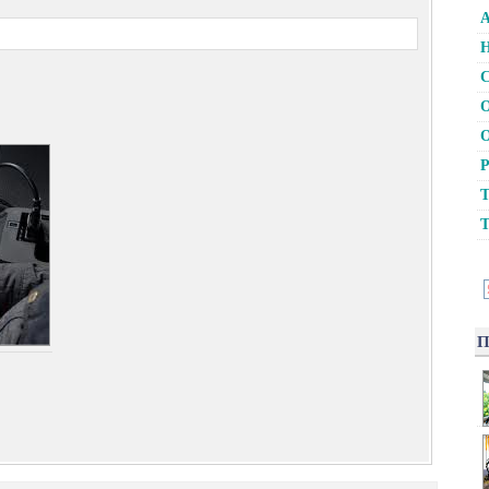
А
Н
С
О
О
Р
Т
Т
П