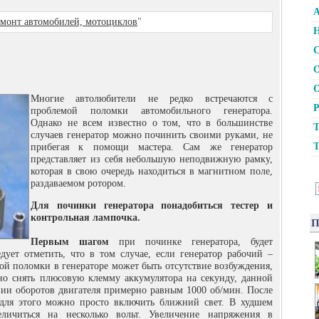
А
монт автомобилей, мотоциклов
"
Н
С
О
О
Многие автолюбители не редко встречаются с
Р
проблемой поломки автомобильного генератора.
Однако не всем известно о том, что в большинстве
Т
случаев генератор можно починить своими руками, не
Т
прибегая к помощи мастера. Сам же генератор
представляет из себя небольшую неподвижную рамку,
которая в свою очередь находиться в магнитном поле,
раздаваемом ротором.
Для починки генератора понадобиться тестер и
контрольная лампочка.
П
Первым шагом
при починке генератора, будет
едует отметить, что в том случае, если генератор рабочий –
ой поломки в генераторе может быть отсутствие возбуждения,
о снять плюсовую клемму аккумулятора на секунду, данной
ии оборотов двигателя примерно равным 1000 об/мин. После
 для этого можно просто включить ближний свет. В худшем
еличиться на несколько вольт. Увеличение напряжения в