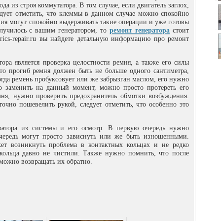
да из строя коммутатора. В том случае, если двигатель заглох,
ледует отметить, что клеммы в данном случае можно спокойно
ния могут спокойно выдерживать такие операции и уже готовы
случилось с вашим генератором, то
ремонт генератора
стоит
trics-repair.ru вы найдете детальную информацию про ремонт
ора является проверка целостности ремня, а также его силы
то прогиб ремня должен быть не больше одного сантиметра,
когда ремень пробуксовует или же забрызган маслом, его нужно
о заменить на данный момент, можно просто протереть его
мня, нужно проверить предохранитель обмотки возбуждения.
точно пошевелить рукой, следует отметить, что особенно это
ератора из системы и его осмотр. В первую очередь нужно
очередь могут просто зависнуть или же быть изношенными.
жет возникнуть проблема в контактных кольцах и не редко
 кольца давно не чистили. Также нужно помнить, что после
 можно возвращать их обратно.