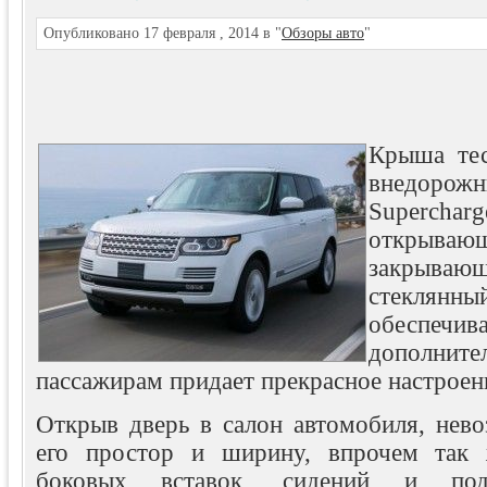
Опубликовано 17 февраля , 2014 в "
Обзоры авто
"
Крыша тес
внедорож
Superc
откры
закрываю
стеклян
обеспечив
дополни
пассажирам придает прекрасное настроен
Открыв дверь в салон автомобиля, нево
его простор и ширину, впрочем так 
боковых вставок, сидений и под