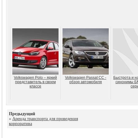
Volkswagen Polo – яркий
Volkswagen Passat CC -
Быстрота и н
представитель в своем
обзор автомобиля
синонимы Б
классе
сер
Предыдущий
«
Аренда транспорта для проведения
корпоратива