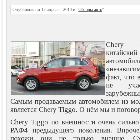
Опубликовано 17 апреля , 2014 в "
Обзоры авто
"
Chery 
китайски
автомоби
«независи
факт, что 
не учас
зарубежн
Самым продаваемым автомобилем из мод
является Chery Tiggo. О нём мы и погово
Chery Tiggo по внешности очень сильно
РАФ4 предыдущего поколения. Впрочем
похожи они не только внешне. Схо