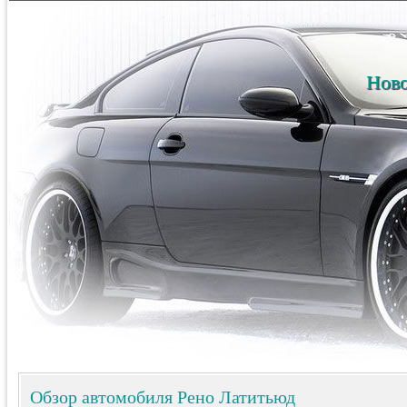
Ново
Обзор автомобиля Рено Латитьюд