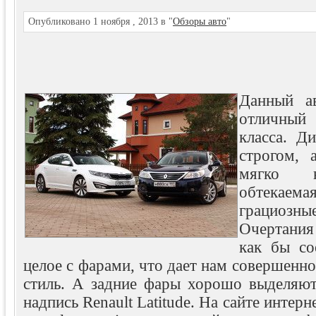
Опубликовано 1 ноября , 2013 в "
Обзоры авто
"
Данный ав
отличный
класса. Д
строгом, 
мягко н
обтекаем
грациоз
Очертания
как бы со
целое с фарами, что дает нам совершенн
стиль. А задние фары хорошо выделяю
надпись Renault Latitude. На сайте интер