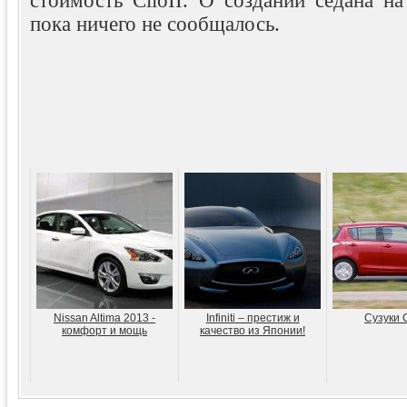
стоимость ClioII. О создании седана н
пока ничего не сообщалось.
Nissan Altima 2013 -
Infiniti – престиж и
Сузуки 
комфорт и мощь
качество из Японии!