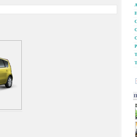
А
Н
С
О
О
Р
Т
Т
П