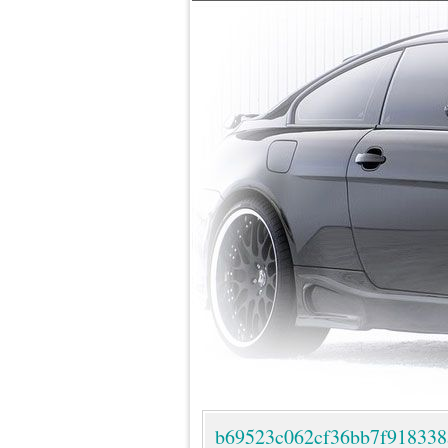
b69523c062cf36bb7f918338