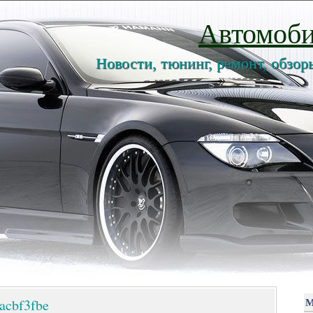
Автомоби
Новости, тюнинг, ремонт, обзор
acbf3fbe
М