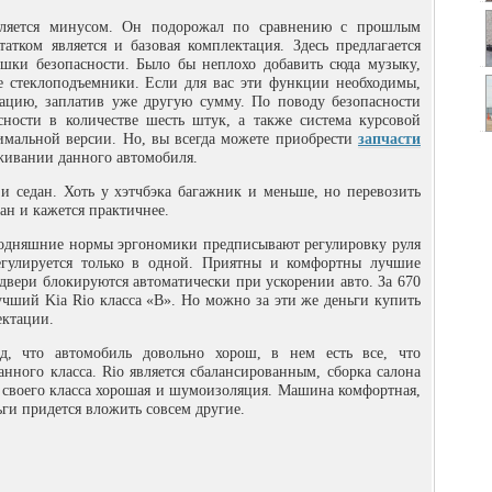
ляется минусом. Он подорожал по сравнению с прошлым
атком является и базовая комплектация. Здесь предлагается
шки безопасности. Было бы неплохо добавить сюда музыку,
е стеклоподъемники. Если для вас эти функции необходимы,
ацию, заплатив уже другую сумму. По поводу безопасности
сности в количестве шесть штук, а также система курсовой
имальной версии. Но, вы всегда можете приобрести
запчасти
уживании данного автомобиля.
 и седан. Хоть у хэтчбэка багажник и меньше, но перевозить
дан и кажется практичнее.
годняшние нормы эргономики предписывают регулировку руля
регулируется только в одной. Приятны и комфортны лучшие
двери блокируются автоматически при ускорении авто. За 670
чший Kia Rio класса «В». Но можно за эти же деньги купить
ектации.
д, что автомобиль довольно хорош, в нем есть все, что
нного класса. Rio является сбалансированным, сборка салона
я своего класса хорошая и шумоизоляция. Машина комфортная,
ьги придется вложить совсем другие.