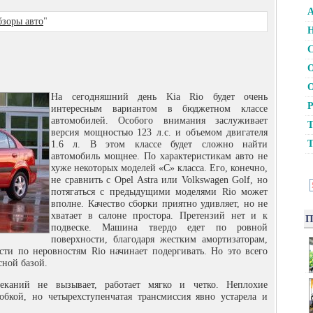
А
зоры авто
"
Н
С
О
О
На сегодняшний день Kia Rio будет очень
Р
интересным вариантом в бюджетном классе
автомобилей. Особого внимания заслуживает
Т
версия мощностью 123
л.с. и объемом двигателя
Т
1.6 л. В этом классе будет сложно найти
автомобиль мощнее. По характеристикам авто не
хуже некоторых моделей «С» класса. Его, конечно,
не сравнить с Opel Astra или Volkswagen Golf, но
потягаться с предыдущими моделями Rio может
вполне. Качество сборки приятно удивляет, но не
хватает в салоне простора. Претензий нет и к
П
подвеске. Машина твердо едет по ровной
поверхности, благодаря жестким амортизаторам,
ти по неровностям Rio начинает подергивать. Но это всего
сной базой.
реканий не вызывает, работает мягко и четко. Неплохие
обкой, но четырехступенчатая трансмиссия явно устарела и