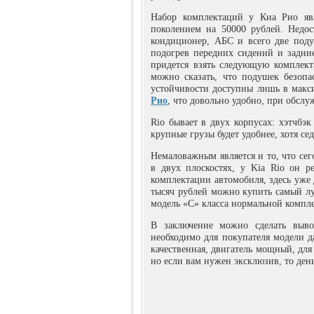
Набор комплектаций у Киа Рио яв
поколением на 50000 рублей. Недост
кондиционер, АБС и всего две поду
подогрев передних сидений и задни
придется взять следующую комплект
можно сказать, что подушек безопа
устойчивости доступны лишь в макс
Рио
, что довольно удобно, при обсл
Rio бывает в двух корпусах: хэтчбэк
крупные грузы будет удобнее, хотя се
Немаловажным является и то, что се
в двух плоскостях, у Kia Rio он 
комплектации автомобиля, здесь уже 
тысяч рублей можно купить самый лу
модель «С» класса нормальной компл
В заключение можно сделать выво
необходимо для покупателя модели да
качественная, двигатель мощный, дл
но если вам нужен эксклюзив, то ден