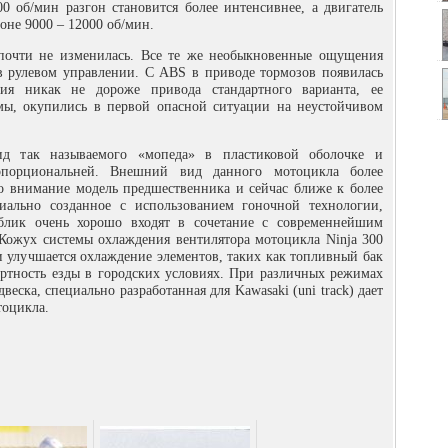
00 об/мин разгон становится более интенсивнее, а двигатель
оне 9000 – 12000 об/мин.
 почти не изменилась. Все те же необыкновенные ощущения
в рулевом управлении. С ABS в приводе тормозов появилась
сия никак не дороже привода стандартного варианта, ее
мы, окупились в первой опасной ситуации на неустойчивом
д так называемого «мопеда» в пластиковой оболочке и
опорциональней. Внешний вид данного мотоцикла более
во внимание модель предшественника и сейчас ближе к более
иально созданное с использованием гоночной технологии,
блик очень хорошо входят в сочетание с современнейшим
Кожух системы охлаждения вентилятора мотоцикла Ninja 300
и улучшается охлаждение элементов, таких как топливный бак
ртность езды в городских условиях. При различных режимах
веска, специально разработанная для Kawasaki (uni track) дает
тоцикла.