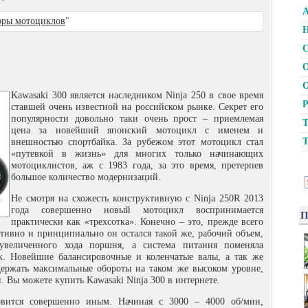
А
оры мотоциклов
"
Н
С
О
О
Kawasaki 300 является наследником Ninja 250 в свое время
Р
ставшей очень известной на российском рынке. Секрет его
популярности довольно таки очень прост – приемлемая
Т
цена за новейший японский мотоцикл с именем и
Т
внешностью спортбайка. За рубежом этот мотоцикл стал
«путевкой в жизнь» для многих только начинающих
мотоциклистов, аж с 1983 года, за это время, претерпев
большое количество модернизаций.
Не смотря на схожесть конструктивную с Ninja 250R 2013
года совершенно новый мотоцикл воспринимается
П
практически как «трехсотка». Конечно – это, прежде всего
ктивно и принципиально он остался такой же, рабочий объем,
 увеличенного хода поршня, а система питания поменяла
к. Новейшие балансировочные и коленчатые валы, а так же
ержать максимальные обороты на таком же высоком уровне,
. Вы можете купить Kawasaki Ninja 300 в интернете.
овится совершенно иным. Начиная с 3000 – 4000 об/мин,