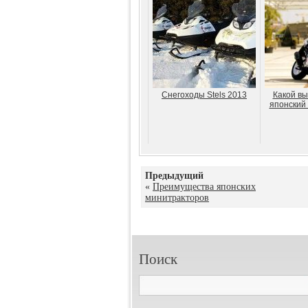
Снегоходы Stels 2013
Какой вы
японский 
Предыдущий
«
Преимущества японских
минитракторов
Поиск