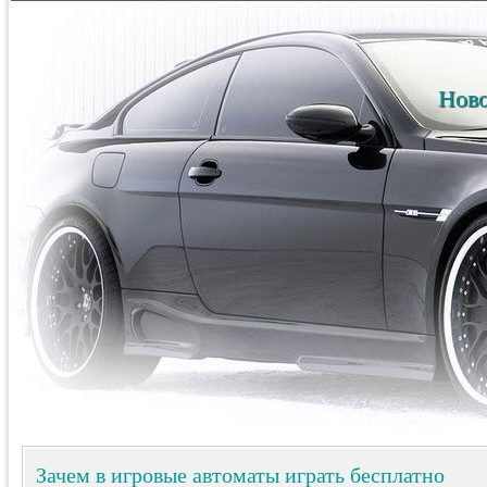
Ново
Зачем в игровые автоматы играть бесплатно