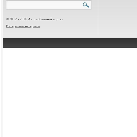
© 2012 - 2026 Автомобильный портал
Интересные материалы