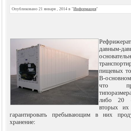
Опубликовано 21 января , 2014 в "
Информация
"
Рефрижера
давным-
основатель
транспорт
пищевых то
В-основном
что пре
типоразмер
либо 20 
вторых их
гарантировать пребывающим в них проду
хранение: