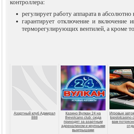
контроллера:
регулирует работу аппарата в абсолютно 
гарантирует отключение и включение 
терморегулирующих вентилей, а кроме т
Азартный клуб Адмирал
Казино Вулкан 24 на
Игровые авто
888
thevolcano.club: сюда
topslotcasino
приходят за азартным
вам потрясн
адреналином и крупными
отд
выигрышами