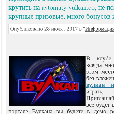
крутить на avtomaty-vulkan.co, не п
крупные призовые, много бонусов 
Опубликовано 28 июля , 2017 в "
Информаци
В клубе a
всегда мно
этом мест
без вложе
вулкан и
играть, 
Приглашай
все будет 
портале Вулкана вы будете в демо р