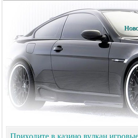
Ново
Приходите в казино вулкан игровы