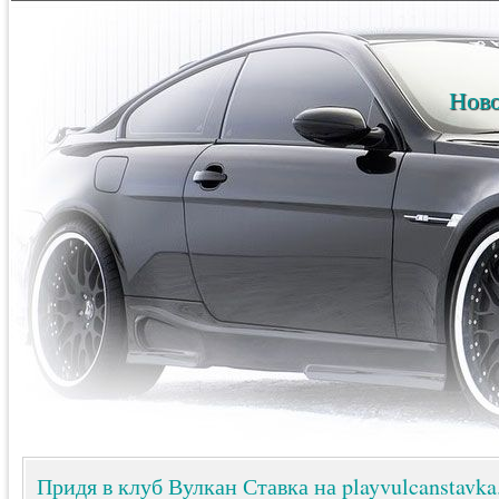
Ново
Придя в клуб Вулкан Ставка на playvulcanstavka