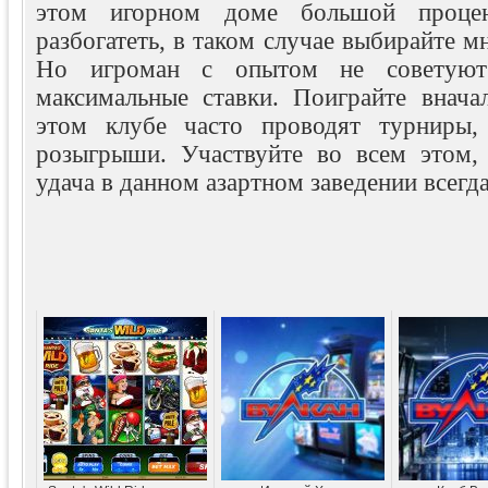
этом игорном доме большой процен
разбогатеть, в таком случае выбирайте м
Но игроман с опытом не советуют
максимальные ставки. Поиграйте внач
этом клубе часто проводят турниры, 
розыгрыши. Участвуйте во всем этом,
удача в данном азартном заведении всегд