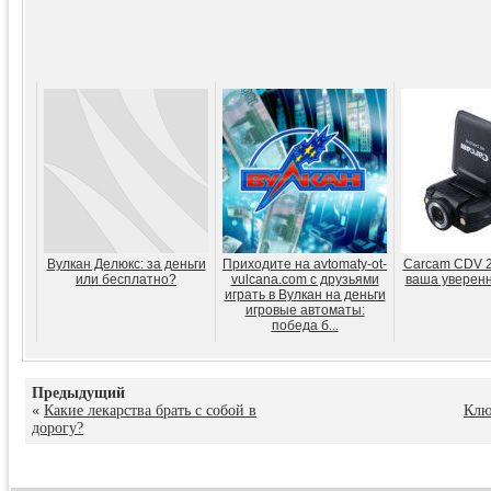
Вулкан Делюкс: за деньги
Приходите на avtomaty-ot-
Carcam CDV 20
или бесплатно?
vulcana.com с друзьями
ваша уверенн
играть в Вулкан на деньги
игровые автоматы:
победа б...
Предыдущий
«
Какие лекарства брать с собой в
Клю
дорогу?