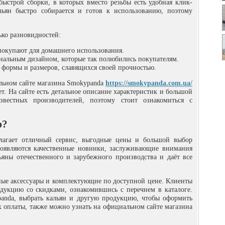
быстрой сборки, в которых вместо резьбы есть удобная клик-
альян быстро собирается и готов к использованию, поэтому
ько разновидностей:
покупают для домашнего использования.
инальным дизайном, которые так полюбились покупателям.
формы и размеров, славящихся своей прочностью.
льном сайте магазина Smokypanda
https://smokypanda.com.ua/
т. На сайте есть детальное описание характеристик и большой
вестных производителей, поэтому стоит ознакомиться с
ю?
лагает отличный сервис, выгодные цены и большой выбор
появляются качественные новинки, заслуживающие внимания
ьяны отечественного и зарубежного производства и даёт все
бные аксессуары и комплектующие по доступной цене. Клиенты
дукцию со скидками, ознакомившись с перечнем в каталоге.
anda, выбрать кальян и другую продукцию, чтобы оформить
их оплаты, также можно узнать на официальном сайте магазина