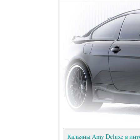
Кальяны Amy Deluxe в инт