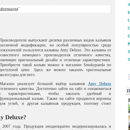
А
формация
"
Н
С
О
О
Производители выпускают десятки различных видов кальянов
Р
различной модификации, но особой популярностью среди
покупателей пользуются кальяны Amy Deluxe.
Это кальяны от
Т
известного немецкого производителя отличного качества,
Т
имеющие оригинальный дизайн и отличные характеристики.
Приобрести такой кальян можно в магазине Smokypanda по
доступной цене. Здесь же можно заказать оригинальные
аксессуары для него.
Магазин реализует большой выбор кальянов
Amy Deluxe
отличного качества. Достаточно зайти на сайт и ознакомиться
П
с характеристиками, чтобы заказать удобный и
функциональный кальян. Также на сайте продаются корзины
для углей, и другая кальянная продукция, поэтому стоит
y Deluxe?
с 2007 года. Продукция неоднократно модернизировалась и