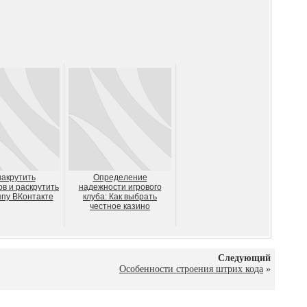
накрутить
Определение
в и раскрутить
надежности игрового
ппу ВКонтакте
клуба: Как выбрать
честное казино
Следующий
Особенности строения штрих кода
»