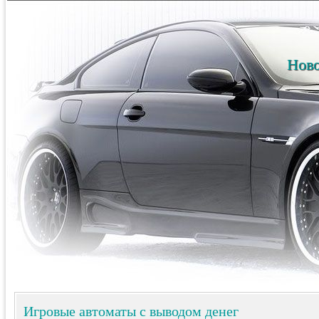
Ново
Игровые автоматы с выводом денег