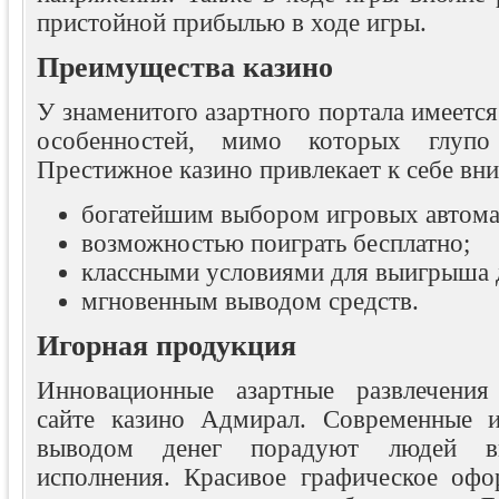
пристойной прибылью в ходе игры.
Преимущества казино
У знаменитого азартного портала имеетс
особенностей, мимо которых глупо
Престижное казино привлекает к себе вн
богатейшим выбором игровых автома
возможностью поиграть бесплатно;
классными условиями для выигрыша 
мгновенным выводом средств.
Игорная продукция
Инновационные азартные развлечения
сайте казино Адмирал. Современные и
выводом денег порадуют людей в
исполнения. Красивое графическое офо