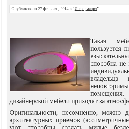
Опубликовано 27 февраля , 2014 в "
Информация
"
Такая меб
пользуется п
взыскатель
способна не 
индивидуа
владельца 
неповтор
помещени
дизайнерской мебели приходят за атмосф
Оригинальности, несомненно, можно 
архитектурных приемов (ассиметричные 
уют способны создать милые безд