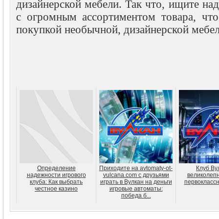
дизайнерской мебели. Так что, ищите н
с огромным ассортиментом товара, что
покупкой необычной, дизайнерской мебел
Определение
Приходите на avtomaty-ot-
Клуб Ву
надежности игрового
vulcana.com с друзьями
великолепн
клуба: Как выбрать
играть в Вулкан на деньги
первоклассн
честное казино
игровые автоматы:
победа б...